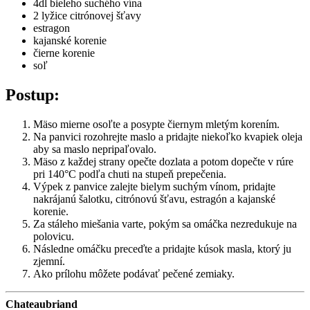
4dl bieleho suchého vína
2 lyžice citrónovej šťavy
estragon
kajanské korenie
čierne korenie
soľ
Postup:
Mäso mierne osoľte a posypte čiernym mletým korením.
Na panvici rozohrejte maslo a pridajte niekoľko kvapiek oleja
aby sa maslo nepripaľovalo.
Mäso z každej strany opečte dozlata a potom dopečte v rúre
pri 140°C podľa chuti na stupeň prepečenia.
Výpek z panvice zalejte bielym suchým vínom, pridajte
nakrájanú šalotku, citrónovú šťavu, estragón a kajanské
korenie.
Za stáleho miešania varte, pokým sa omáčka nezredukuje na
polovicu.
Následne omáčku preceďte a pridajte kúsok masla, ktorý ju
zjemní.
Ako prílohu môžete podávať pečené zemiaky.
Chateaubriand