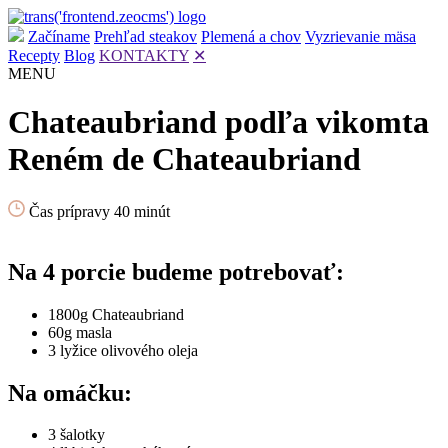
Začíname
Prehľad steakov
Plemená a chov
Vyzrievanie mäsa
Recepty
Blog
KONTAKTY
✕
MENU
Chateaubriand podľa vikomta
Reném de Chateaubriand
Čas prípravy 40 minút
Na 4 porcie budeme potrebovať:
1800g Chateaubriand
60g masla
3 lyžice olivového oleja
Na omáčku:
3 šalotky