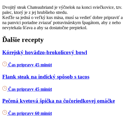
Dvojitý steak Chateaubriand je výčnelok na konci sviečkovice, tzv.
palec, ktorý je z jej hrubšieho stredu.
Keďže sa jedná o veľký kus mäsa, musí sa vedieť dobre pripraviť a
na panvici poriadne zviazať potravinárskym špagátom, aby z neho
nevytekala šťava a aby sa dostatočne prepiekol.
Ďalšie recepty
Kórejský hovädzo-brokolicový bowl
Čas prípravy 45 minút
Flank steak na indický spôsob s tacos
Čas prípravy 45 minút
Pečená kvetová špička na čučoriedkovej omáčke
Čas prípravy 60 minút