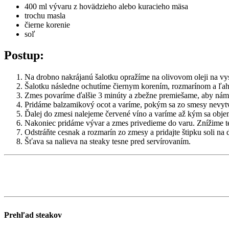
400 ml vývaru z hovädzieho alebo kuracieho mäsa
trochu masla
čierne korenie
soľ
Postup:
Na drobno nakrájanú šalotku opražíme na olivovom oleji na vy
Šalotku následne ochutíme čiernym korením, rozmarínom a ľ
Zmes povaríme ďalšie 3 minúty a zbežne premiešame, aby nám 
Pridáme balzamikový ocot a varíme, pokým sa zo smesy nevytv
Ďalej do zmesi nalejeme červené víno a varíme až kým sa objem
Nakoniec pridáme vývar a zmes privedieme do varu. Znížime te
Odstráňte cesnak a rozmarín zo zmesy a pridajte štipku soli na
Šťava sa nalieva na steaky tesne pred servírovaním.
Prehľad steakov