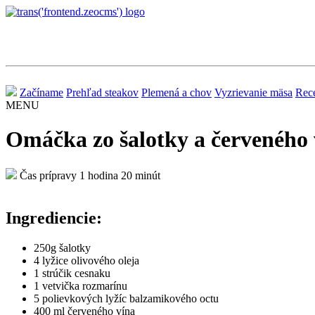
Pošli
nám
Začíname
Prehľad steakov
Plemená a chov
Vyzrievanie mäsa
Rec
šťavnatú
MENU
správu!
Omáčka zo šalotky a červeného 
Meno
Čas prípravy 1 hodina 20 minút
E-
mail
Ingrediencie:
Správa
250g šalotky
4 lyžice olivového oleja
1 strúčik cesnaku
Odoslať
1 vetvička rozmarínu
Zrušiť
5 polievkových lyžíc balzamikového octu
400 ml červeného vína