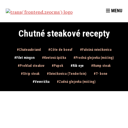
MENU
Chutné steakové recepty
Chateaubriand
Côte de boeuf
Falošná sviečkovica
Filet mingon
Kvetová špička
Predná glejovka (móčing)
Prehľad steakov
Pupok
Rib eye
Rump steak
Strip steak
Sviečkovica (Tenderloin)
T- bone
Veverička
Zadná glejovka (móčing)